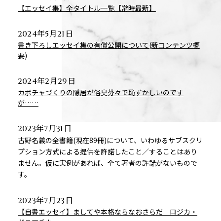
【エッセイ集】全タイトル一覧【常時最新】
2024年5月21日
書き下ろしエッセイ集の有償公開について(新コンテンツ概
要)
2024年2月29日
カボチャづくりの隠居が俗臭芬々で恥ずかしいのです
が……
2023年7月31日
古野名義の全書籍(現在89冊)について、いわゆるサブスクリ
プション方式による提供を許諾したこと／することはあり
ません。仮に実例があれば、全て著者の許諾がないもので
す。
2023年7月23日
【自書エッセイ】ましてや本格ならなおさらだ ロジカ・