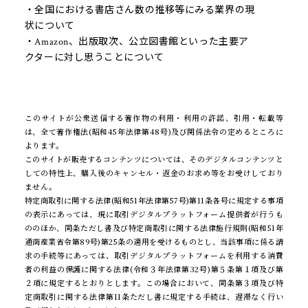
・全国における書店さん数の推移等にみる業界の現
状について
・Amazon、出版取次、公立図書館といった主要ア
クターに対し思うことについて
このサイトが公衆送信する著作物の利用・利用の許諾、引用・転載等
は、全て著作権法(昭和45年法律第48号)及び関係法令の定めるところに
よります。
このサイトが販売するコンテンツについては、そのデジタルコンテンツと
しての特性上、購入後のキャンセル・返金のお求め等をお受けしており
ません。
特定商取引に関する法律(昭和51年法律第57号)第11条各号に規定する事項
の表示にあっては、現に取引デジタルプラットフォーム提供者が行うも
ののほか、同条ただし書及び特定商取引に関する法律施行規則(昭和51年
通商産業省令第89号)第25条の適用を受けるものとし、当該事項に係る請
求の手続等にあっては、取引デジタルプラットフォームを利用する消費
者の利益の保護に関する法律(令和３年法律第32号)第５条第１項及び第
２項に規定するとおりとします。この場合において、同条第３項及び特
定商取引に関する法律第11条ただし書に規定する手続は、遅滞なく行い