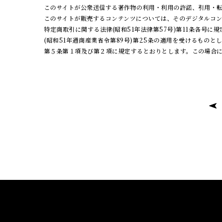
このサイトが公衆送信する著作物の利用・利用の許諾、引用・転
このサイトが販売するコンテンツについては、そのデジタルコ
特定商取引に関する法律(昭和51年法律第57号)第11条各
(昭和51年通商産業省令第89号)第25条の適用を受けるもの
第５条第１項及び第２項に規定するとおりとします。この場合に