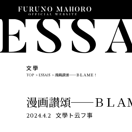
文學
TOP
ESSAIS
漫画讃頌──ＢＬＡＭＥ！
漫画讃頌──ＢＬＡ
文學ト云フ事
2024.4.2