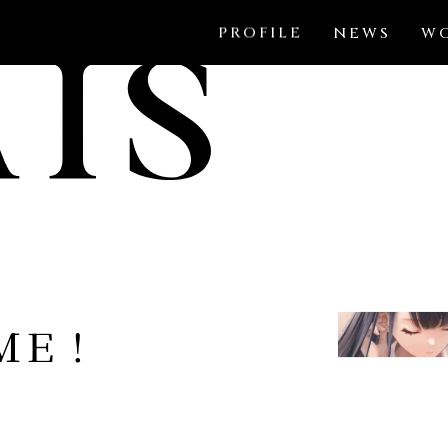
PROFILE
NEWS
W
ＭＥ！