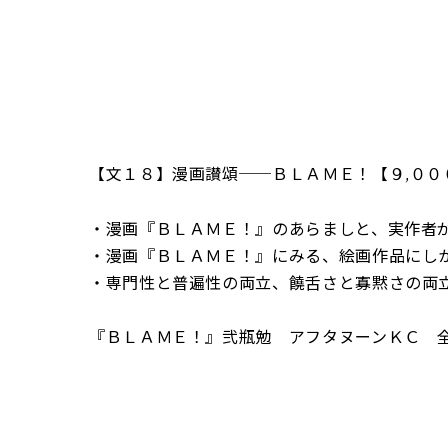
【文１８】漫画讃頌──ＢＬＡＭＥ！【９,００
・漫画『ＢＬＡＭＥ！』のあらましと、実作者
・漫画『ＢＬＡＭＥ！』にみる、絵画作品にし
・専門性と普遍性の両立、饒舌さと寡黙さの両
『ＢＬＡＭＥ！』弐瓶勉 アフタヌーンＫＣ 全10巻(