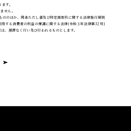
ります。
りません。
うもののほか、同条ただし書及び特定商取引に関する法律施行規則
利用する消費者の利益の保護に関する法律(令和３年法律第32号)
続は、遅滞なく行い及び行われるものとします。