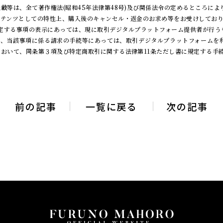
載等は、全て著作権法(昭和45年法律第48号)及び関係法令の定めるところによ
ンテンツとしての特性上、購入後のキャンセル・返金のお求め等をお受けしてお
号に規定する事項の表示にあっては、現に取引デジタルプラットフォーム提供者が行
とし、当該事項に係る請求の手続等にあっては、取引デジタルプラットフォームを
おいて、同条第３項及び特定商取引に関する法律第11条ただし書に規定する手
前の記事
一覧に戻る
次の記事