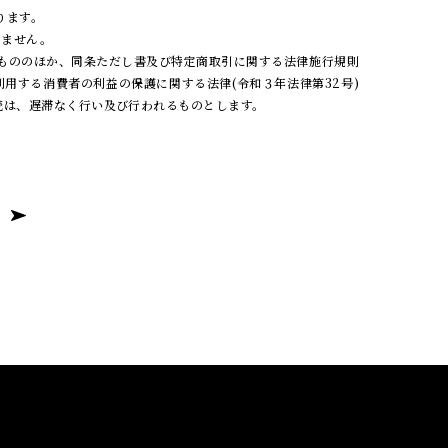
ります。
りません。
うもののほか、同条ただし書及び特定商取引に関する法律施行規則
利用する消費者の利益の保護に関する法律(令和３年法律第32号)
続は、遅滞なく行い及び行われるものとします。