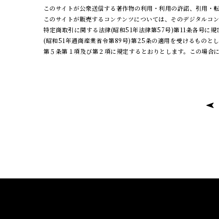
このサイトが公衆送信する著作物の利用・利用の許諾、引用・転
このサイトが販売するコンテンツについては、そのデジタルコ
特定商取引に関する法律(昭和51年法律第57号)第11条各
(昭和51年通商産業省令第89号)第25条の適用を受けるもの
第５条第１項及び第２項に規定するとおりとします。この場合に