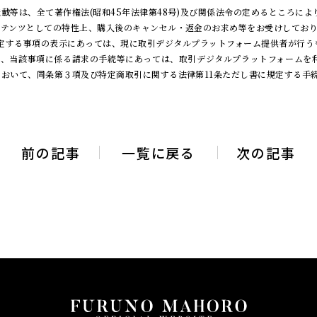
載等は、全て著作権法(昭和45年法律第48号)及び関係法令の定めるところによ
ンテンツとしての特性上、購入後のキャンセル・返金のお求め等をお受けしてお
号に規定する事項の表示にあっては、現に取引デジタルプラットフォーム提供者が行
とし、当該事項に係る請求の手続等にあっては、取引デジタルプラットフォームを
おいて、同条第３項及び特定商取引に関する法律第11条ただし書に規定する手
前の記事
一覧に戻る
次の記事