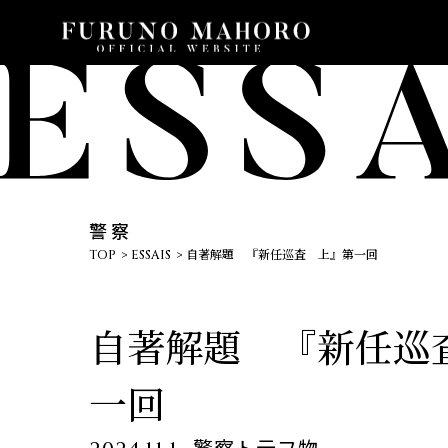
警察
TOP
ESSAIS
自著解題 『新任巡査 上』第一回
自著解題 『新任巡
一回
警察ト云フ物