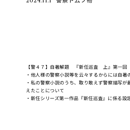
2024.11.1
【警４７】自著解題 『新任巡査 上』第一回【
・他人様の警察小説等を云々するからには自著
・私の警察小説のうち、取り敢えず警察描写が
えたことについて
・新任シリーズ第一作品『新任巡査』に係る設定