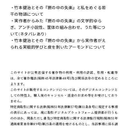
・竹本健治とその『匣の中の失楽』と私をめぐる若
干の物語について
・実作者からみた『匣の中の失楽』の文学的ゆら
ぎ、アンチ小説性、筐体の組み合わせ、うた等につ
いて(ネタバレあり)
・竹本健治とその『匣の中の失楽』から実作者がえ
られる実戦的学びと皮を剝いたアーモンドについて
このサイトが公衆送信する著作物の利用・利用の許諾、引用・転載等
は、全て著作権法(昭和45年法律第48号)及び関係法令の定めるところに
よります。
このサイトが販売するコンテンツについては、そのデジタルコンテンツと
しての特性上、購入後のキャンセル・返金のお求め等をお受けしており
ません。
特定商取引に関する法律(昭和51年法律第57号)第11条各号に規定する事項
の表示にあっては、現に取引デジタルプラットフォーム提供者が行うも
ののほか、同条ただし書及び特定商取引に関する法律施行規則(昭和51年
通商産業省令第89号)第25条の適用を受けるものとし、当該事項に係る請