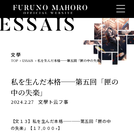
文學
TOP
ESSAIS
私を生んだ本格──第五回「匣の中の失楽」
私を生んだ本格──第五回「匣の
中の失楽」
文學ト云フ事
2024.2.27
【文１３】私を生んだ本格────第五回「匣の中
の失楽」【１７,０００+】