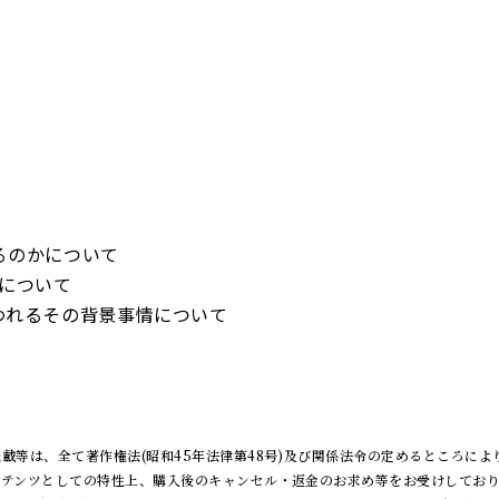
るのかについて
について
われるその背景事情について
載等は、全て著作権法(昭和45年法律第48号)及び関係法令の定めるところによ
ンテンツとしての特性上、購入後のキャンセル・返金のお求め等をお受けしてお