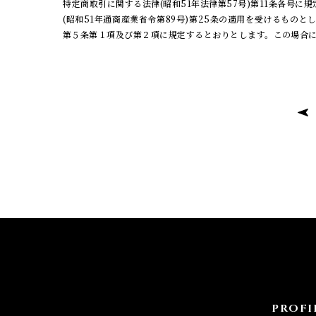
特定商取引に関する法律(昭和51年法律第57号)第11条各
(昭和51年通商産業省令第89号)第25条の適用を受けるもの
第５条第１項及び第２項に規定するとおりとします。この場合に
PROFI